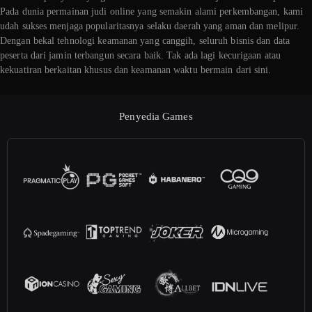
Pada dunia permainan judi online yang semakin alami perkembangan, kami
udah sukses menjaga popularitasnya selaku daerah yang aman dan melipur.
Dengan bekal tehnologi keamanan yang canggih, seluruh bisnis dan data
peserta dari jamin terbangun secara baik. Tak ada lagi kecurigaan atau
kekuatiran berkaitan khusus dan keamanan waktu bermain dari sini.
Penyedia Games