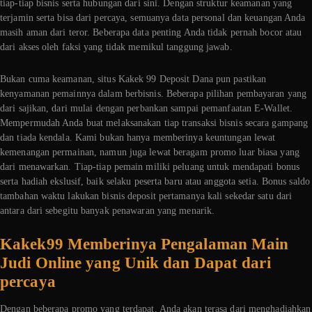
tiap-tiap bisnis serta hubungan dari sini. Dengan struktur keamanan yang
terjamin serta bisa dari percaya, semuanya data personal dan keuangan Anda
masih aman dari teror. Beberapa data penting Anda tidak pernah bocor atau
dari akses oleh faksi yang tidak memikul tanggung jawab.
Bukan cuma keamanan, situs Kakek 99 Deposit Dana pun pastikan
kenyamanan pemainnya dalam berbisnis. Beberapa pilihan pembayaran yang
dari sajikan, dari mulai dengan perbankan sampai pemanfaatan E-Wallet.
Mempermudah Anda buat melaksanakan tiap transaksi bisnis secara gampang
dan tiada kendala. Kami bukan hanya memberinya keuntungan lewat
kemenangan permainan, namun juga lewat beragam promo luar biasa yang
dari menawarkan. Tiap-tiap pemain miliki peluang untuk mendapati bonus
serta hadiah ekslusif, baik selaku peserta baru atau anggota setia. Bonus saldo
tambahan waktu lakukan bisnis deposit pertamanya kali sekedar satu dari
antara dari sebegitu banyak penawaran yang menarik.
Kakek99 Memberinya Pengalaman Main
Judi Online yang Unik dan Dapat dari
percaya
Dengan beberapa promo yang terdapat, Anda akan terasa dari menghadiahkan