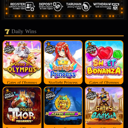
Daily Wins
Gates of Olympus
Starlight Princess
Gates of Olympus