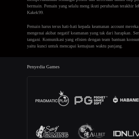
bermain. Pemain yang selalu meng ikuti perubahan terakhir le
Kakek99.
Pemain harus terus hati-hati kepada keamanan account mereka 
mengenai akibat negatif keamanan yang tak dari harapkan. Se
tangani. Komunikasi yang efisien dengan team bantuan konsume
yaitu kunci untuk mencapai kemajuan waktu panjang.
Penyedia Games