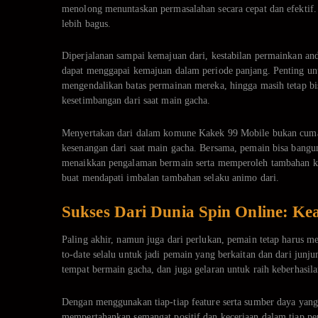
menolong menuntaskan permasalahan secara cepat dan efektif
lebih bagus.
Diperjalanan sampai kemajuan dari, kestabilan permainkan an
dapat menggapai kemajuan dalam periode panjang. Penting unt
mengendalikan batas permainan mereka, hingga masih tetap b
kesetimbangan dari saat main gacha.
Menyertakan dari dalam komune Kakek 99 Mobile bukan cuma m
kesenangan dari saat main gacha. Bersama, pemain bisa bang
menaikkan pengalaman bermain serta memperoleh tambahan keu
buat mendapati imbalan tambahan selaku animo dari.
Sukses Dari Dunia Spin Online: K
Paling akhir, namun juga dari perlukan, pemain tetap harus m
to-date selalu untuk jadi pemain yang berkaitan dan dari junj
tempat bermain gacha, dan juga gelaran untuk raih keberhasilan
Dengan menggunakan tiap-tiap feature serta sumber daya yang d
mempertahankan semangat positif dan keceriaan dalam tiap pe