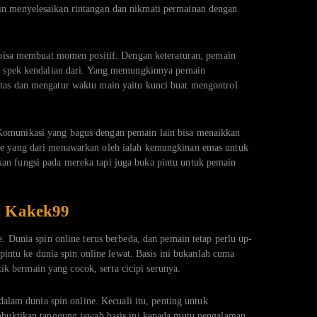
in menyelesaikan rintangan dan nikmati permainan dengan
n bisa membuat momen positif. Dengan keteraturan, pemain
an spek kendalian dari. Yang memungkinnya pemain
tas dan mengatur waktu main yaitu kunci buat mengontrol
Komunikasi yang bagus dengan pemain lain bisa menaikkan
te yang dari menawarkan oleh ialah kemungkinan emas untuk
an fungsi pada mereka tapi juga buka pintu untuk pemain
t Kakek99
 Dunia spin online terus berbeda, dan pemain tetap perlu up-
pintu ke dunia spin online lewat. Basis ini bukanlah cuma
ik bermain yang cocok, serta cicipi serunya.
alam dunia spin online. Kecuali itu, penting untuk
embuktikan tanggung jawab basis ini kepada mutu pengalaman