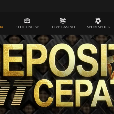
DA
SLOT ONLINE
LIVE CASINO
SPORTSBOOK