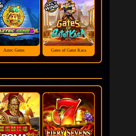
Aztec Gems
Gates of Gatot Kaca