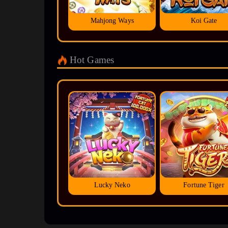
Mahjong Ways
Koi Gate
Hot Games
Lucky Neko
Fortune Tiger