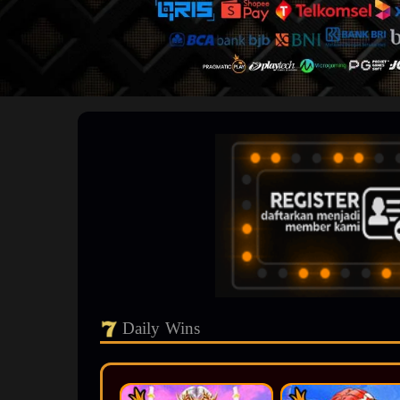
Daily Wins