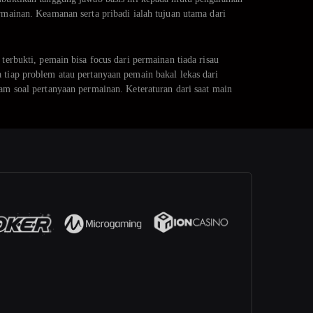
mainan. Keamanan serta pribadi ialah tujuan utama dari
erbukti, pemain bisa focus dari permainan tiada risau
tiap problem atau pertanyaan pemain bakal lekas dari
am soal pertanyaan permainan. Keteraturan dari saat main