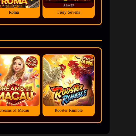
Roma
Fiery Sevens
Dreams of Macau
Rooster Rumble