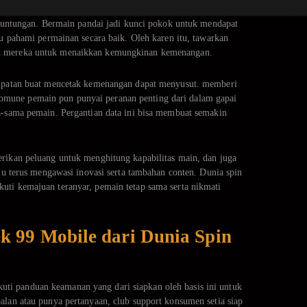
eruntungan. Bermain pandai jadi kunci pokok untuk mendapat
u pahami permainan secara baik. Oleh karen itu, tawarkan
ian mereka untuk menaikkan kemungkinan kemenangan.
empatan buat mencetak kemenangan dapat menyusut. memberi
omune pemain pun punyai peranan penting dari dalam gapai
a-sama pemain. Pergantian data ini bisa membuat semakin
rikan peluang untuk menghitung kapabilitas main, dan juga
lu terus mengawasi inovasi serta tambahan conten. Dunia spin
uti kemajuan teranyar, pemain tetap sama serta nikmati
 99 Mobile dari Dunia Spin
i panduan keamanan yang dari siapkan oleh basis ini untuk
lan atau punya pertanyaan, club support konsumen setia siap