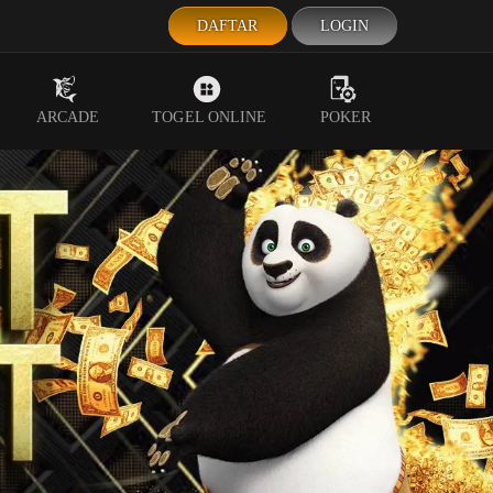
DAFTAR
LOGIN
ARCADE
TOGEL ONLINE
POKER