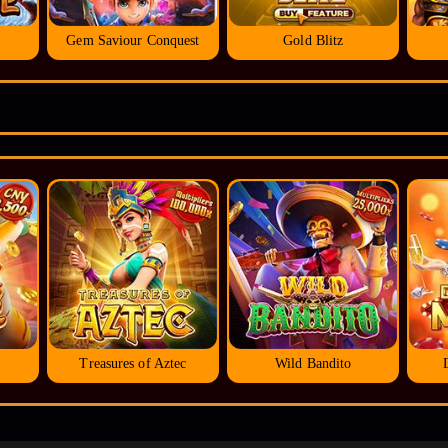
Gem Saviour Conquest
Gold Blitz
Treasures of Aztec
Wild Bandito