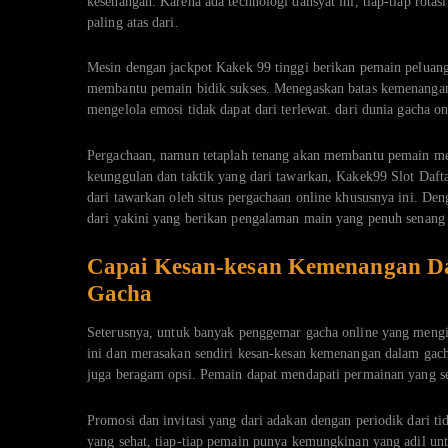
kesenangan. Karena ada technologi dahsyat ini, tiap-tiap rotas
paling atas dari.
Mesin dengan jackpot Kakek 99 tinggi berikan pemain peluang 
membantu pemain bidik sukses. Menegaskan batas kemenangan 
mengelola emosi tidak dapat dari terlewat. dari dunia gacha on
Pergachaan, namun tetaplah tenang akan membantu pemain mem
keunggulan dan taktik yang dari tawarkan, Kakek99 Slot Dafta
dari tawarkan oleh situs pergachaan online khususnya ini. Den
dari yakini yang berikan pengalaman main yang penuh senang 
Capai Kesan-kesan Kemenangan Da
Gacha
Seterusnya, untuk banyak penggemar gacha online yang menging
ini dan merasakan sendiri kesan-kesan kemenangan dalam gac
juga beragam opsi. Pemain dapat mendapati permainan yang 
Promosi dan invitasi yang dari adakan dengan periodik dari 
yang sehat, tiap-tiap pemain punya kemungkinan yang adil 