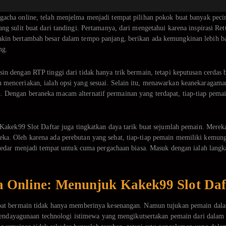
cha online, telah menjelma menjadi tempat pilihan pokok buat banyak pecin
g sulit buat dari tandingi. Pertamanya, dari mengetahui karena inspirasi Re
in bertambah besar dalam tempo panjang, berikan ada kemungkinan lebih bai
ng.
sin dengan RTP tinggi dari tidak hanya trik bermain, tetapi keputusan cerda
enceriakan, ialah opsi yang sesuai. Selain itu, menawarkan keanekaragaman
Dengan beraneka macam alternatif permainan yang terdapat, tiap-tiap pemai
 Kakek99 Slot Daftar juga tingkatkan daya tarik buat sejumlah pemain. Mer
a. Oleh karena ada perebutan yang sehat, tiap-tiap pemain memiliki kemun
ekedar menjadi tempat untuk cuma pergachaan biasa. Masuk dengan ialah lan
 Online: Menunjuk Kakek99 Slot Daf
mpat bermain tidak hanya memberinya kesenangan. Namun tujukan pemain dal
 pendayagunaan technologi istimewa yang mengikutsertakan pemain dari dalam 