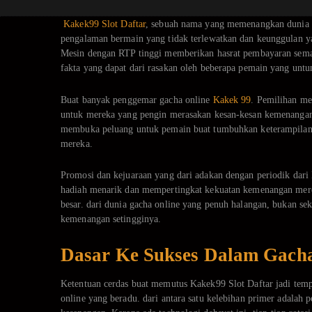
Kakek99 Slot Daftar
, sebuah nama yang memenangkan dunia ga
pengalaman bermain yang tidak terlewatkan dan keunggulan yan
Mesin dengan RTP tinggi memberikan hasrat pembayaran semak
fakta yang dapat dari rasakan oleh beberapa pemain yang untu
Buat banyak penggemar gacha online
Kakek 99
. Pemilihan me
untuk mereka yang pengin merasakan kesan-kesan kemenangan m
membuka peluang untuk pemain buat tumbuhkan keterampilan. 
mereka.
Promosi dan kejuaraan yang dari adakan dengan periodik dari
hadiah menarik dan mempertingkat kekuatan kemenangan merek
besar. dari dunia gacha online yang penuh halangan, bukan s
kemenangan setingginya.
Dasar Ke Sukses Dalam Gacha
Ketentuan cerdas buat memutus Kakek99 Slot Daftar jadi te
online yang beradu. dari antara satu kelebihan primer adalah