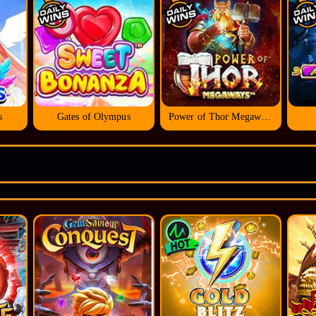
s
Gates of Olympus
Power of Thor Megaways