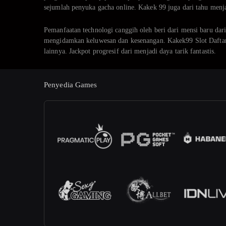
sejumlah penyuka gacha online. Kakek 99 juga dari tahu menj
Pemanfaatan technologi canggih oleh beri dari mensi baru da
mengidamkan keluwesan dan kesenangan. Kakek99 Slot Daftar
lainnya. Jackpot progresif dari menjadi daya tarik fantastis.
Penyedia Games