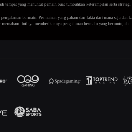
adi tempat yang menuntut pemain buat tumbuhkan keterampilan serta strategi
ri pengalaman bermain. Permainan yang paham dan fakta dari mana saja dan k
 memahami intinya memberikannya pengalaman bermain yang bermutu, dan y